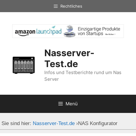
Zum
Rechtliches
Inhalt
springen
Nasserver-
Test.de
Infos und Testberichte rund um Nas
Server
Menü
Sie sind hier:
Nasserver-Test.de
›
NAS Konfigurator