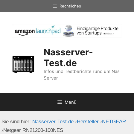
Zum
Rechtliches
Inhalt
springen
Nasserver-
Test.de
Infos und Testberichte rund um Nas
Server
Menü
Sie sind hier:
Nasserver-Test.de
›
Hersteller
›
NETGEAR
›
Netgear RN21200-100NES