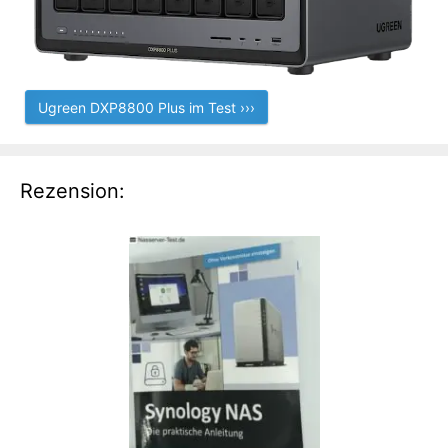
Ugreen DXP8800 Plus im Test ›››
Rezension: