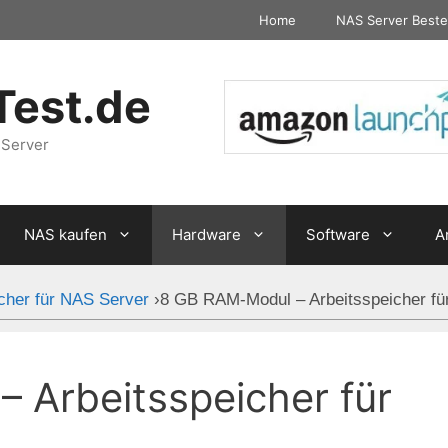
Home
NAS Server Beste
Test.de
 Server
NAS kaufen
Hardware
Software
A
cher für NAS Server
›
8 GB RAM-Modul – Arbeitsspeicher f
 Arbeitsspeicher für