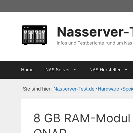
Zum
Inhalt
springen
Nasserver-
Infos und Testberichte rund um Nas
Home
NAS Server
NAS Hersteller
Sie sind hier:
Nasserver-Test.de
›
Hardware
›
Spei
8 GB RAM-Modul –