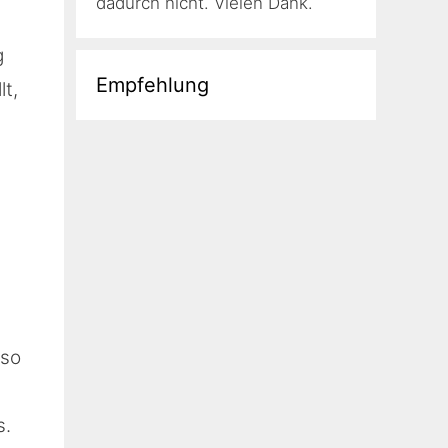
dadurch nicht. Vielen Dank.
g
Empfehlung
t,
nso
s.