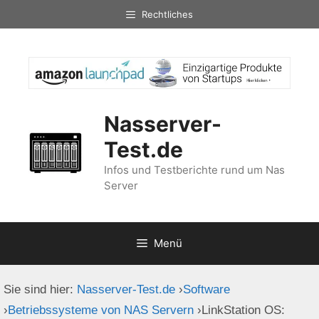
Zum
Rechtliches
Inhalt
springen
Nasserver-
Test.de
Infos und Testberichte rund um Nas
Server
Menü
Sie sind hier:
Nasserver-Test.de
›
Software
›
Betriebssysteme von NAS Servern
›
LinkStation OS: