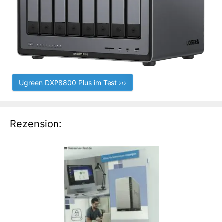
Ugreen DXP8800 Plus im Test ›››
Rezension: