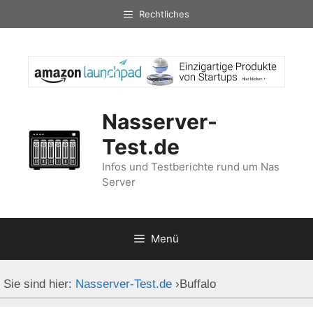
Zum
Rechtliches
Inhalt
springen
Nasserver-
Test.de
Infos und Testberichte rund um Nas
Server
Menü
Sie sind hier:
Nasserver-Test.de
›
Buffalo