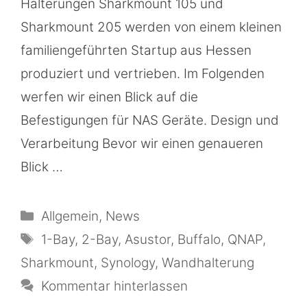
Halterungen Sharkmount 105 und
Sharkmount 205 werden von einem kleinen
familiengeführten Startup aus Hessen
produziert und vertrieben. Im Folgenden
werfen wir einen Blick auf die
Befestigungen für NAS Geräte. Design und
Verarbeitung Bevor wir einen genaueren
Blick …
Kategorien
Allgemein
,
News
Schlagwörter
1-Bay
,
2-Bay
,
Asustor
,
Buffalo
,
QNAP
,
Sharkmount
,
Synology
,
Wandhalterung
Kommentar hinterlassen