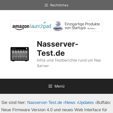
Zum
Rechtliches
Inhalt
springen
Nasserver-
Test.de
Infos und Testberichte rund um Nas
Server
Menü
Sie sind hier:
Nasserver-Test.de
›
News
›
Updates
›
Buffalo:
Neue Firmware Version 4.0 und neues Web Interface für