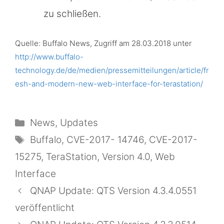
zu schließen.
Quelle: Buffalo News, Zugriff am 28.03.2018 unter
http://www.buffalo-
technology.de/de/medien/pressemitteilungen/article/fr
esh-and-modern-new-web-interface-for-terastation/
Kategorien
News
,
Updates
Schlagwörter
Buffalo
,
CVE-2017- 14746
,
CVE-2017-
15275
,
TeraStation
,
Version 4.0
,
Web
Interface
QNAP Update: QTS Version 4.3.4.0551
veröffentlicht