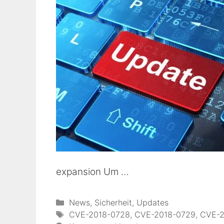
expansion Um …
Kategorien
News
,
Sicherheit
,
Updates
Schlagwörter
CVE-2018-0728
,
CVE-2018-0729
,
CVE-2