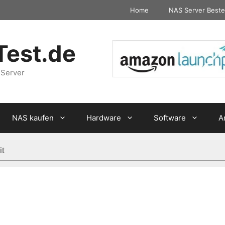
Home
NAS Server Beste
Test.de
 Server
NAS kaufen
Hardware
Software
A
it