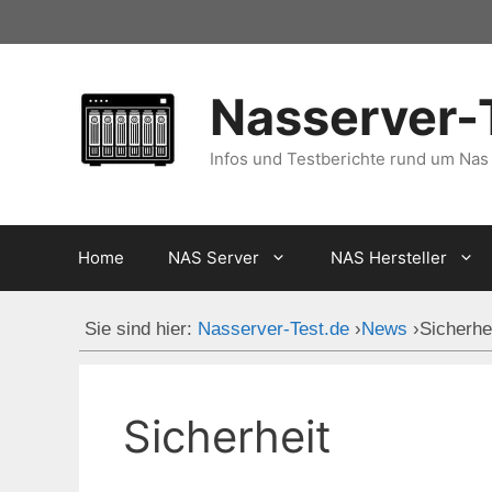
Zum
Inhalt
springen
Nasserver-
Infos und Testberichte rund um Nas
Home
NAS Server
NAS Hersteller
Sie sind hier:
Nasserver-Test.de
›
News
›
Sicherhe
Sicherheit