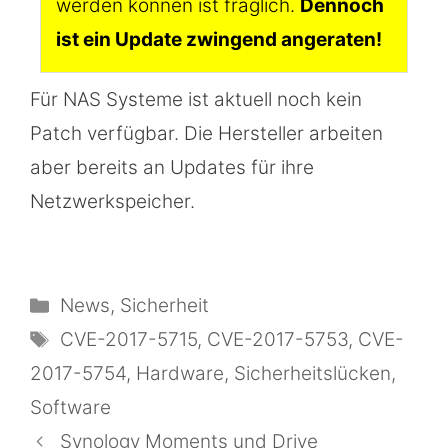
werden können ist fraglich.
Dennoch
ist ein Update zwingend angeraten!
Für NAS Systeme ist aktuell noch kein
Patch verfügbar. Die Hersteller arbeiten
aber bereits an Updates für ihre
Netzwerkspeicher.
Kategorien
News
,
Sicherheit
Schlagwörter
CVE-2017-5715
,
CVE-2017-5753
,
CVE-
2017-5754
,
Hardware
,
Sicherheitslücken
,
Software
Synology Moments und Drive