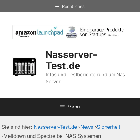
Zum
Rechtliches
Inhalt
springen
Nasserver-
Test.de
Infos und Testberichte rund um Nas
Server
Menü
Sie sind hier:
Nasserver-Test.de
›
News
›
Sicherheit
›
Meltdown und Spectre bei NAS Systemen