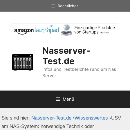
Zum
Rechtliches
Inhalt
springen
Nasserver-
Test.de
Infos und Testberichte rund um Nas
Server
Menü
Sie sind hier:
Nasserver-Test.de
›
Wissenswertes
›
USV
am NAS-System: notwendige Technik oder