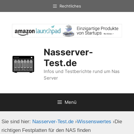
Zum
Rechtliches
Inhalt
springen
Nasserver-
Test.de
Infos und Testberichte rund um Nas
Server
Menü
Sie sind hier:
Nasserver-Test.de
›
Wissenswertes
›
Die
richtigen Festplatten für den NAS finden