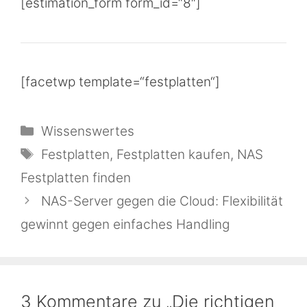
[estimation_form form_id=“8″]
[facetwp template=“festplatten“]
Kategorien
Wissenswertes
Schlagwörter
Festplatten
,
Festplatten kaufen
,
NAS
Festplatten finden
NAS-Server gegen die Cloud: Flexibilität
gewinnt gegen einfaches Handling
3 Kommentare zu „Die richtigen