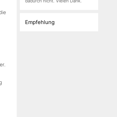
dadurch nicht. Vielen Dank.
die
Empfehlung
er.
g