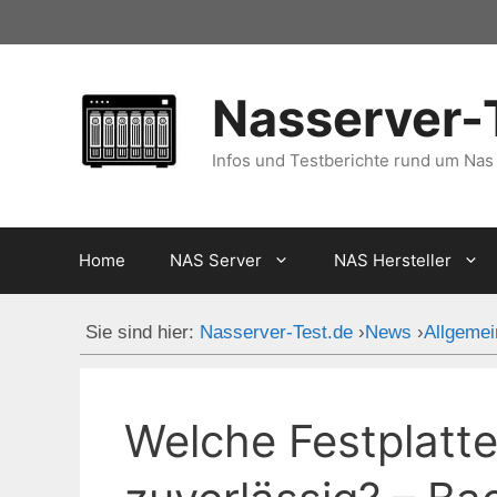
Zum
Inhalt
springen
Nasserver-
Infos und Testberichte rund um Nas
Home
NAS Server
NAS Hersteller
Sie sind hier:
Nasserver-Test.de
›
News
›
Allgemei
Welche Festplatte