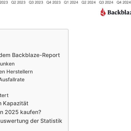
s dem Backblaze-Report
esunken
n Herstellern
usfallrate
tert
h Kapazität
man 2025 kaufen?
uswertung der Statistik