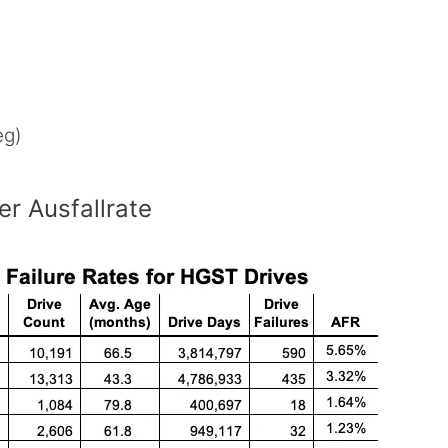
eg)
r Ausfallrate