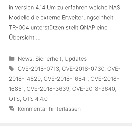
in Version 4.14 Um zu erfahren welche NAS
Modelle die externe Erweiterungseinheit
TR-004 unterstützen stellt QNAP eine
Übersicht …
Kategorien
News
,
Sicherheit
,
Updates
Schlagwörter
CVE-2018-0713
,
CVE-2018-0730
,
CVE-
2018-14629
,
CVE-2018-16841
,
CVE-2018-
16851
,
CVE-2018-3639
,
CVE-2018-3640
,
QTS
,
QTS 4.4.0
Kommentar hinterlassen