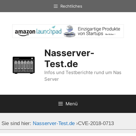
Zum
Rechtliches
Inhalt
springen
Nasserver-
Test.de
Infos und Testberichte rund um Nas
Server
Menü
Sie sind hier:
Nasserver-Test.de
›
CVE-2018-0713