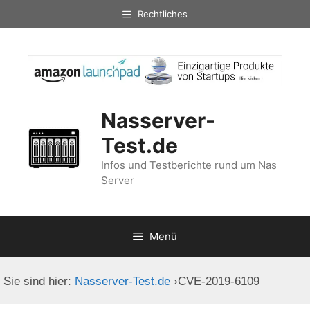
Zum
Rechtliches
Inhalt
springen
Nasserver-
Test.de
Infos und Testberichte rund um Nas
Server
Menü
Sie sind hier:
Nasserver-Test.de
›
CVE-2019-6109