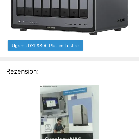
Ugreen DXP8800 Plus im Test ›››
Rezension: