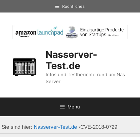
Zum
Rechtliches
Inhalt
springen
Nasserver-
Test.de
Infos und Testberichte rund um Nas
Server
Menü
Sie sind hier:
Nasserver-Test.de
›
CVE-2018-0729