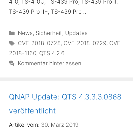
410, TS-410U, TS-439 Pro, TS-439 Pro II,
TS-439 Pro II+, TS-439 Pro …
Kategorien
News
,
Sicherheit
,
Updates
Schlagwörter
CVE-2018-0728
,
CVE-2018-0729
,
CVE-
2018-1160
,
QTS 4.2.6
Kommentar hinterlassen
QNAP Update: QTS 4.3.3.3.0868
veröffentlicht
30. März 2019