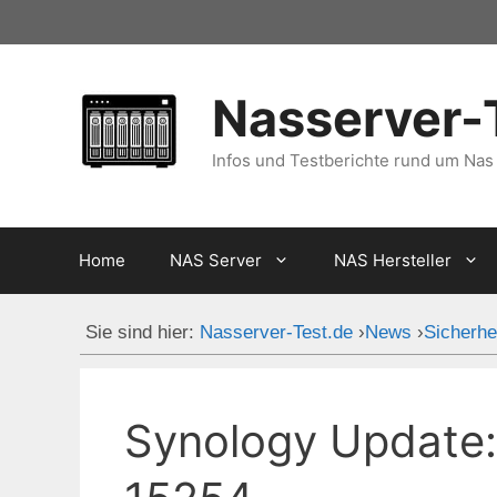
Zum
Inhalt
springen
Nasserver-
Infos und Testberichte rund um Nas
Home
NAS Server
NAS Hersteller
Sie sind hier:
Nasserver-Test.de
›
News
›
Sicherhe
Synology Update: