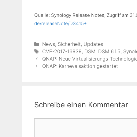
Quelle: Synology Release Notes, Zugriff am 31.
de/releaseNote/DS415+
Kategorien
News
,
Sicherheit
,
Updates
Schlagwörter
CVE-2017-16939
,
DSM
,
DSM 6.1.5
,
Synol
QNAP: Neue Virtualisierungs-Technologie
QNAP: Karnevalsaktion gestartet
Schreibe einen Kommentar
Kommentar