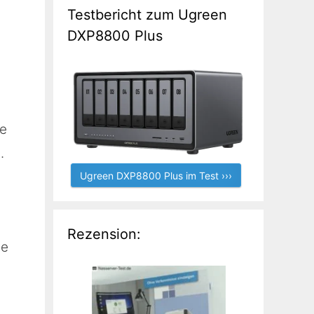
Testbericht zum Ugreen
DXP8800 Plus
te
.
Ugreen DXP8800 Plus im Test ›››
Rezension:
se