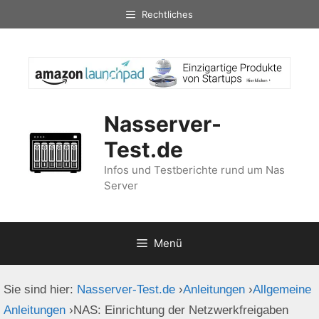
Zum
Rechtliches
Inhalt
springen
Nasserver-
Test.de
Infos und Testberichte rund um Nas
Server
Menü
Sie sind hier:
Nasserver-Test.de
›
Anleitungen
›
Allgemeine
Anleitungen
›
NAS: Einrichtung der Netzwerkfreigaben