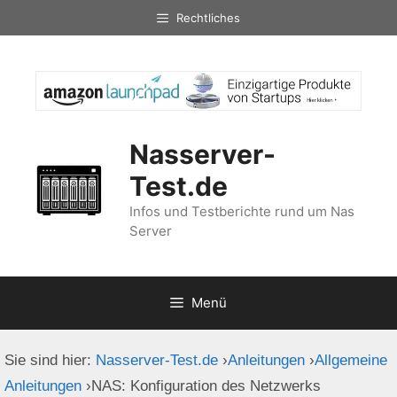
Zum
Rechtliches
Inhalt
springen
Nasserver-
Test.de
Infos und Testberichte rund um Nas
Server
Menü
Sie sind hier:
Nasserver-Test.de
›
Anleitungen
›
Allgemeine
Anleitungen
›
NAS: Konfiguration des Netzwerks