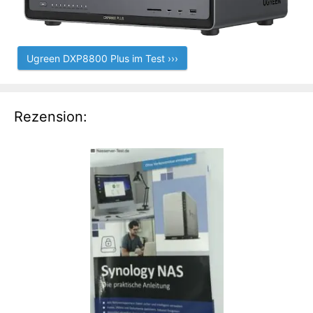
Ugreen DXP8800 Plus im Test ›››
Rezension: