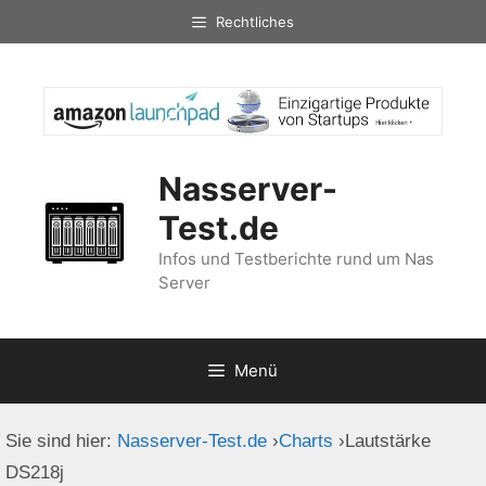
Zum
Rechtliches
Inhalt
springen
Nasserver-
Test.de
Infos und Testberichte rund um Nas
Server
Menü
Sie sind hier:
Nasserver-Test.de
›
Charts
›
Lautstärke
DS218j