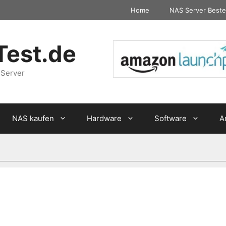
Home
NAS Server Beste
Test.de
 Server
NAS kaufen
Hardware
Software
A