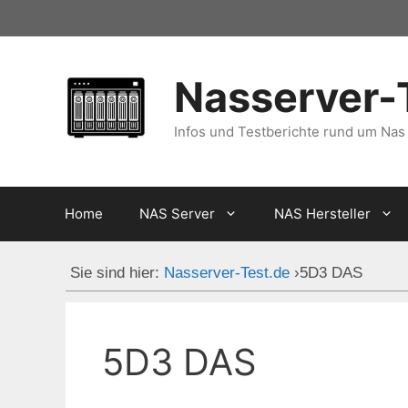
Zum
Inhalt
springen
Nasserver-
Infos und Testberichte rund um Nas
Home
NAS Server
NAS Hersteller
Sie sind hier:
Nasserver-Test.de
›
5D3 DAS
5D3 DAS