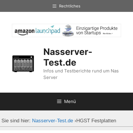
Zum
Rechtliches
Inhalt
springen
Nasserver-
Test.de
Infos und Testberichte rund um Nas
Server
Menü
Sie sind hier:
Nasserver-Test.de
›
HGST Festplatten