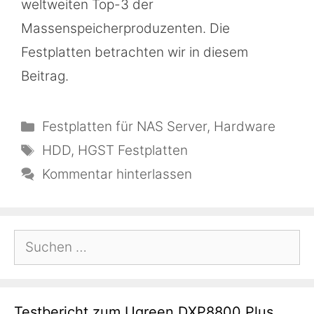
weltweiten Top-3 der
Massenspeicherproduzenten. Die
Festplatten betrachten wir in diesem
Beitrag.
Kategorien
Festplatten für NAS Server
,
Hardware
Schlagwörter
HDD
,
HGST Festplatten
Kommentar hinterlassen
Suchen
nach:
Testbericht zum Ugreen DXP8800 Plus