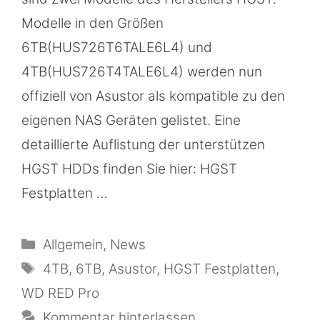
Modelle in den Größen
6TB(HUS726T6TALE6L4) und
4TB(HUS726T4TALE6L4) werden nun
offiziell von Asustor als kompatible zu den
eigenen NAS Geräten gelistet. Eine
detaillierte Auflistung der unterstützen
HGST HDDs finden Sie hier: HGST
Festplatten …
Kategorien
Allgemein
,
News
Schlagwörter
4TB
,
6TB
,
Asustor
,
HGST Festplatten
,
WD RED Pro
Kommentar hinterlassen