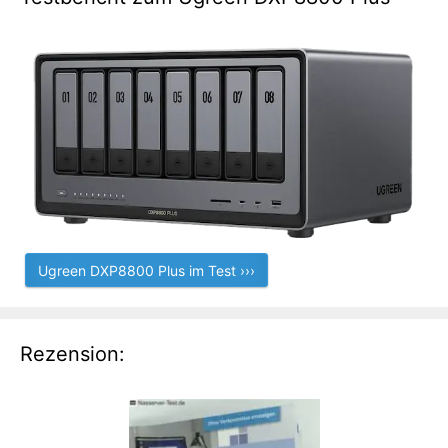
Ugreen DXP8800 Plus im Test ›››
Rezension: