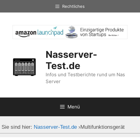
Zum
Rechtliches
Inhalt
springen
Nasserver-
Test.de
Infos und Testberichte rund um Nas
Server
Menü
Sie sind hier:
Nasserver-Test.de
›
Multifunktionsgerät