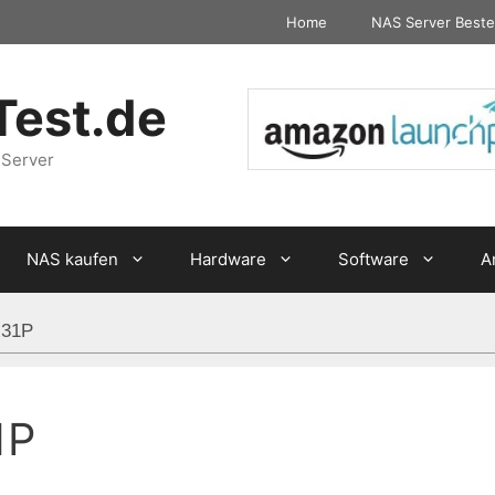
Home
NAS Server Beste
Test.de
 Server
NAS kaufen
Hardware
Software
A
x31P
1P