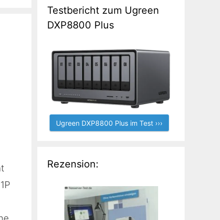
Testbericht zum Ugreen
DXP8800 Plus
Ugreen DXP8800 Plus im Test ›››
Rezension:
t
31P
ne