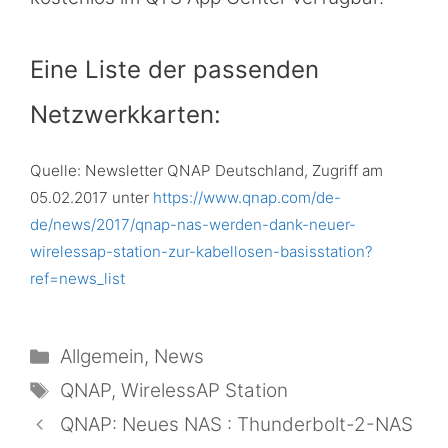
Eine Liste der passenden
Netzwerkkarten:
Quelle: Newsletter QNAP Deutschland, Zugriff am
05.02.2017 unter
https://www.qnap.com/de-
de/news/2017/qnap-nas-werden-dank-neuer-
wirelessap-station-zur-kabellosen-basisstation?
ref=news_list
Kategorien
Allgemein
,
News
Schlagwörter
QNAP
,
WirelessAP Station
QNAP: Neues NAS : Thunderbolt-2-NAS