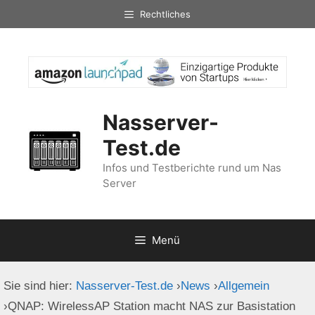
Zum
Rechtliches
Inhalt
springen
Nasserver-
Test.de
Infos und Testberichte rund um Nas
Server
Menü
Sie sind hier:
Nasserver-Test.de
›
News
›
Allgemein
›
QNAP: WirelessAP Station macht NAS zur Basistation