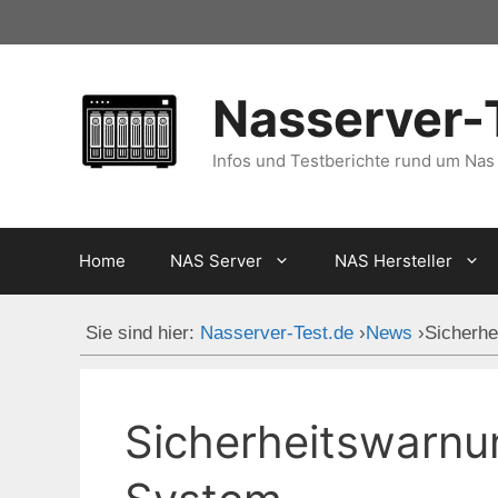
Zum
Inhalt
springen
Nasserver-
Infos und Testberichte rund um Nas
Home
NAS Server
NAS Hersteller
Sie sind hier:
Nasserver-Test.de
›
News
›
Sicherh
Sicherheitswarnu