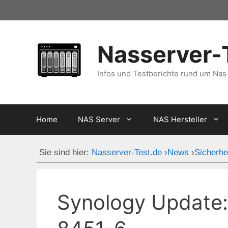
Zum
Inhalt
springen
Nasserver-
Infos und Testberichte rund um Nas
Home
NAS Server
NAS Hersteller
Sie sind hier:
Nasserver-Test.de
›
News
›
Sicherhe
Synology Update: