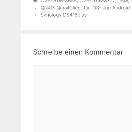
Schlagwörter
CVE-2016-8655
,
CVE-2016-8707
,
DSM
,
QNAP: QmailClient für iOS- und Android-
Synology DS416play
Schreibe einen Kommentar
Kommentar