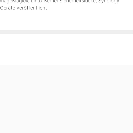
ImageMagick
,
Linux Kernel Sicherheitslücke
,
Synology
Geräte veröffentlicht