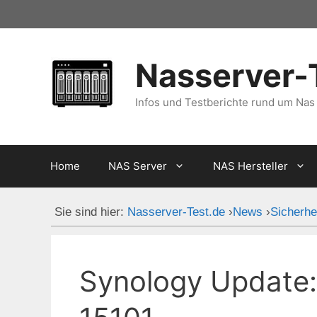
Zum
Inhalt
springen
Nasserver-
Infos und Testberichte rund um Nas
Home
NAS Server
NAS Hersteller
Sie sind hier:
Nasserver-Test.de
›
News
›
Sicherhe
Synology Update: 