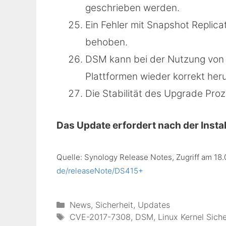
geschrieben werden.
Ein Fehler mit Snapshot Repli
behoben.
DSM kann bei der Nutzung von
Plattformen wieder korrekt he
Die Stabilität des Upgrade Pro
Das Update erfordert nach der Instal
Quelle: Synology Release Notes, Zugriff am 18
de/releaseNote/DS415+
Kategorien
News
,
Sicherheit
,
Updates
Schlagwörter
CVE-2017-7308
,
DSM
,
Linux Kernel Sich