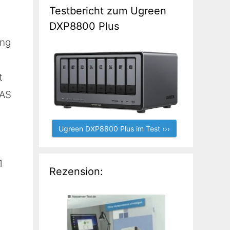
Testbericht zum Ugreen
DXP8800 Plus
ung
t
NAS
Ugreen DXP8800 Plus im Test ›››
1
Rezension: