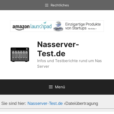
Zum
Rechtliches
Inhalt
springen
Nasserver-
Test.de
Infos und Testberichte rund um Nas
Server
Menü
Sie sind hier:
Nasserver-Test.de
›
Dateiübertragung