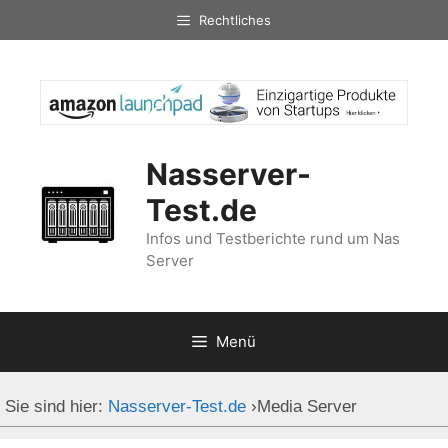
Zum
Rechtliches
Inhalt
springen
Nasserver-
Test.de
Infos und Testberichte rund um Nas
Server
Menü
Sie sind hier:
Nasserver-Test.de
›
Media Server