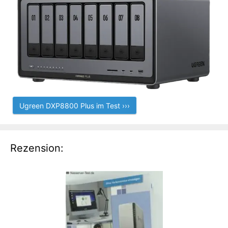
Ugreen DXP8800 Plus im Test ›››
Rezension: