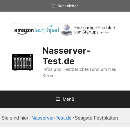
Zum
Rechtliches
Inhalt
springen
Nasserver-
Test.de
Infos und Testberichte rund um Nas
Server
Menü
Sie sind hier:
Nasserver-Test.de
›
Seagate Festplatten