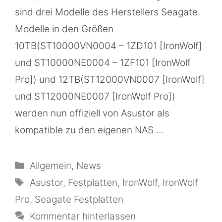
sind drei Modelle des Herstellers Seagate.
Modelle in den Größen
10TB(ST10000VN0004 – 1ZD101 [IronWolf]
und ST10000NE0004 – 1ZF101 [IronWolf
Pro]) und 12TB(ST12000VN0007 [IronWolf]
und ST12000NE0007 [IronWolf Pro])
werden nun offiziell von Asustor als
kompatible zu den eigenen NAS …
Kategorien
Allgemein
,
News
Schlagwörter
Asustor
,
Festplatten
,
IronWolf
,
IronWolf
Pro
,
Seagate Festplatten
Kommentar hinterlassen