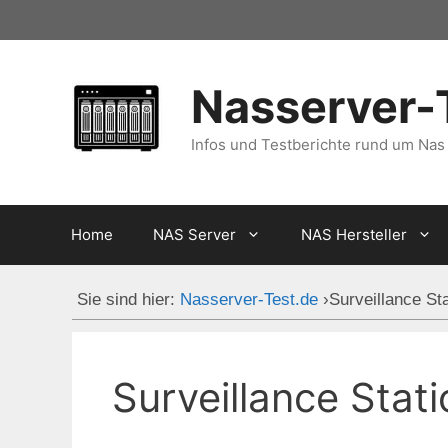
Zum
Inhalt
springen
Nasserver-
Infos und Testberichte rund um Nas
Home
NAS Server
NAS Hersteller
Sie sind hier:
Nasserver-Test.de
›
Surveillance Sta
Surveillance Stati