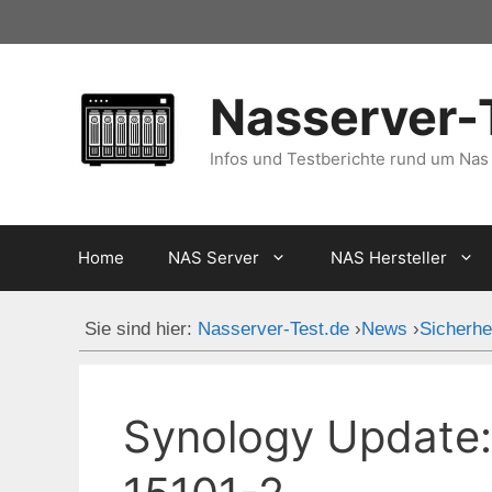
Zum
Inhalt
springen
Nasserver-
Infos und Testberichte rund um Nas
Home
NAS Server
NAS Hersteller
Sie sind hier:
Nasserver-Test.de
›
News
›
Sicherhe
Synology Update: 