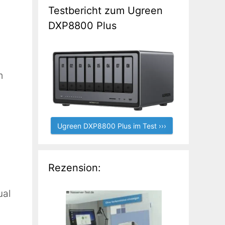
Testbericht zum Ugreen
DXP8800 Plus
m
Ugreen DXP8800 Plus im Test ›››
Rezension:
ual