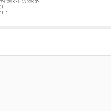
rheitslücke
,
Synology
01-1
01-3