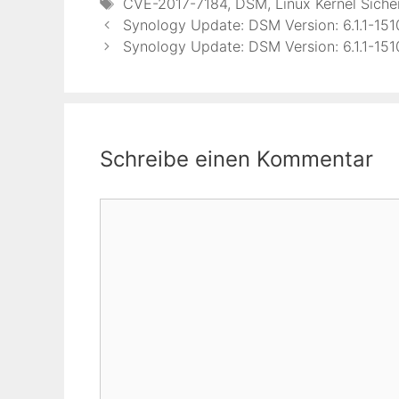
Schlagwörter
CVE-2017-7184
,
DSM
,
Linux Kernel Siche
Synology Update: DSM Version: 6.1.1-151
Synology Update: DSM Version: 6.1.1-151
Schreibe einen Kommentar
Kommentar