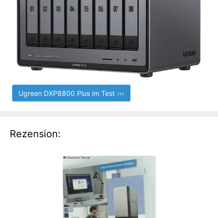
Ugreen DXP8800 Plus im Test ›››
Rezension: