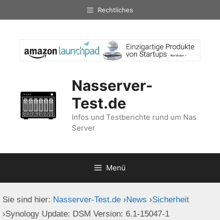
Zum
Rechtliches
Inhalt
springen
Nasserver-
Test.de
Infos und Testberichte rund um Nas
Server
Menü
Sie sind hier:
Nasserver-Test.de
›
News
›
Sicherheit
›
Synology Update: DSM Version: 6.1-15047-1